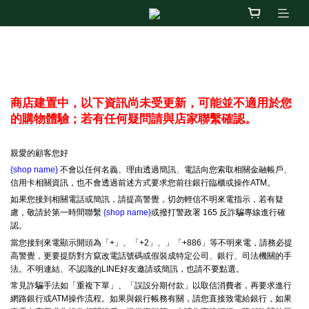
防詐騙宣導
商店建置中，以下資訊尚未受更新，可能並不適用於您
的購物體驗；若有任何疑問請與店家聯繫確認。
親愛的顧客您好
{shop name}
不會以任何名義、理由透過簡訊、電話向您索取相關金融帳戶、
信用卡相關資訊，也不會透過前述方式要求您前往銀行臨櫃或操作ATM。
如果您接到相關電話或簡訊，請提高警覺，切勿輕信不明來電指示，若有疑
慮，敬請於第一時間聯繫
{shop name}
或撥打警政署 165 反詐騙專線進行確
認。
當您接到來電顯示開頭為「+」、「+2」、」「+886」等不明來電，請務必提
高警覺，更要提防對方竄改電話號碼或假裝成特定公司、銀行、司法機關的手
法。不明連結、不認識的LINE好友邀請或簡訊，也請不要點選。
常見詐騙手法如「重複下單」、「誤設分期付款」以取信消費者，再要求進行
網路銀行或ATM操作流程。如果與銀行帳務有關，請您直接致電給銀行，如果