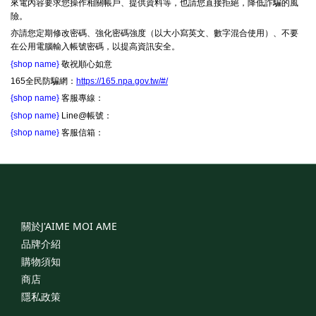
來電內容要求您操作相關帳戶、提供資料等，也請您直接拒絕，降低詐騙的風
險。
亦請您定期修改密碼、強化密碼強度（以大小寫英文、數字混合使用）、不要
在公用電腦輸入帳號密碼，以提高資訊安全。
{shop name}
敬祝順心如意
165全民防騙網：
https://165.npa.gov.tw/#/
{shop name}
客服專線：
{shop name}
Line@帳號：
{shop name}
客服信箱：
關於J'AIME
MOI
AME
品牌介紹
購物須知
商店
隱私政策