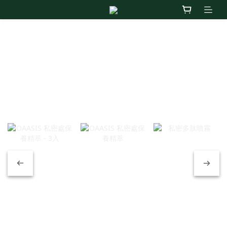
OAASIS Intimate Insert
Soulful Intimacy ＊ Rhythmic Confidence
OAASIS 私
OAASIS 私
私密多肽噴
密處保養精
密處保養精
霧