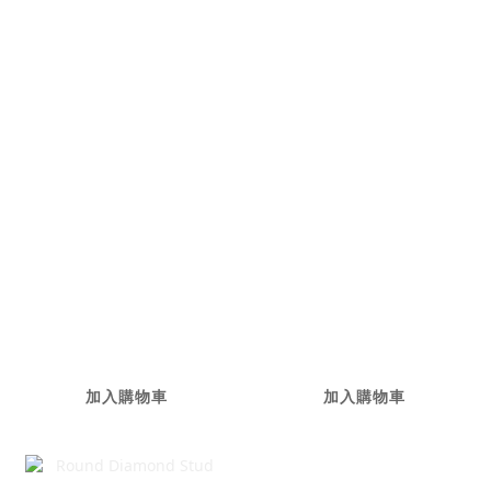
I See You Pearl
I See You Pearl
Earring
Earring
NT$38,000
NT$28,600
加入購物車
加入購物車