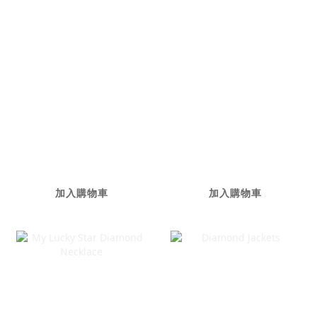
Have A Nice Day
Square One
Diamond
Diamond
Necklace
Necklace
NT$72,000
NT$68,000
加入購物車
加入購物車