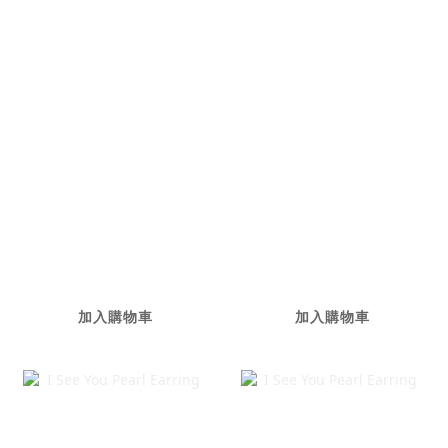
My Lucky Star
Diamond Jackets
Diamond
NT$22,800
Necklace
NT$68,000
加入購物車
加入購物車