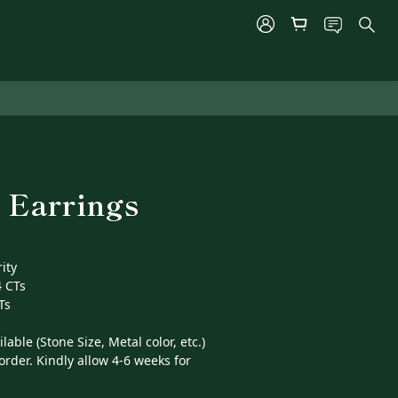
 Earrings
ity
 CTs
Ts 
able (Stone Size, Metal color, etc.)
order. Kindly allow 4-6 weeks for 