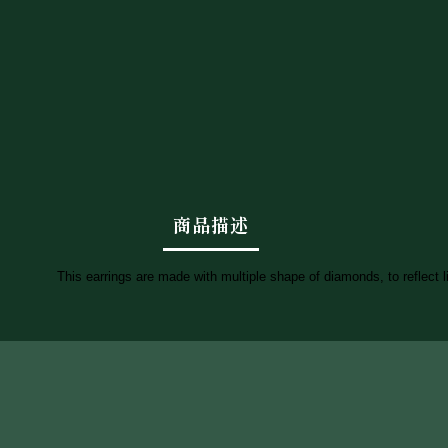
商品描述
This earrings are made with multiple shape of diamonds, to reflect li