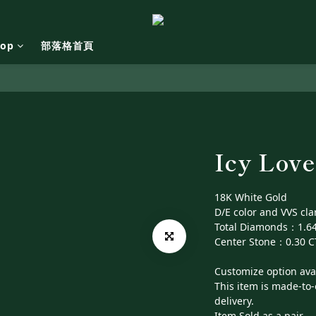
hop
部落格首頁
Icy Love
18K White Gold
D/E color and VVS clar
Total Diamonds：1.64
Center Stone：0.30 C
Customize option avail
This item is made-to-
delivery.
Item Sold as a pair