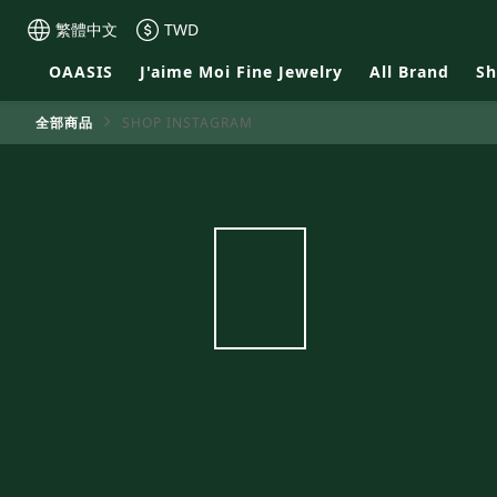
繁體中文
TWD
OAASIS
J'aime Moi Fine Jewelry
All Brand
S
全部商品
SHOP INSTAGRAM