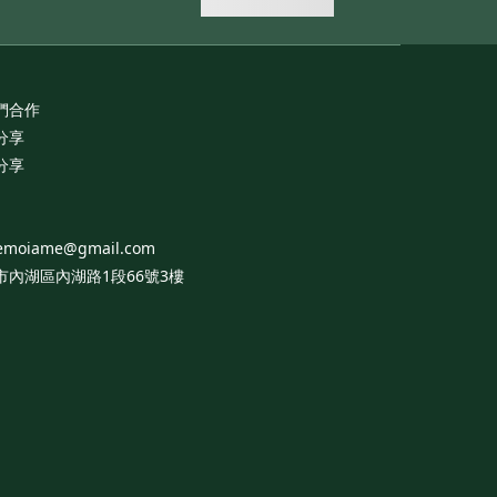
們合作
分享
分享
emoiame@gmail.com
市內湖區內湖路1段66號3樓