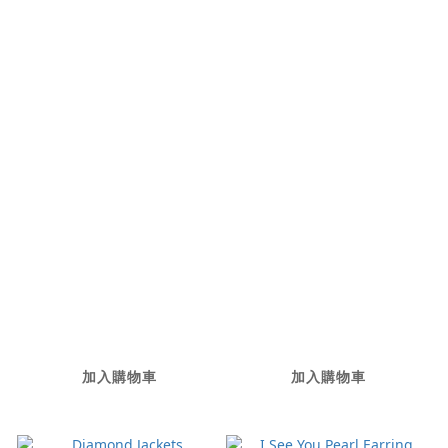
Icy Love Earrings
Pink Sapphire
Rivière Necklace
加入購物車
加入購物車