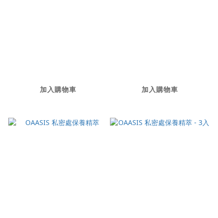
OAASIS 私密處保養精
私密多肽噴霧
萃- 體驗組
NT$880
NT$1,280
加入購物車
加入購物車