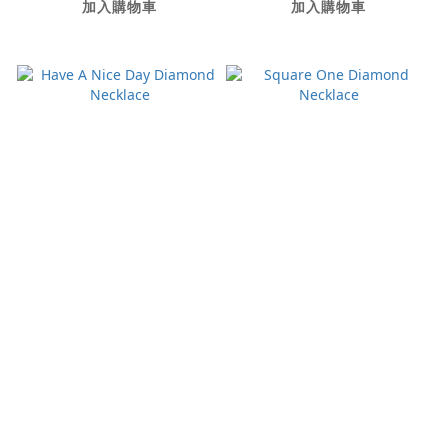
加入購物車
加入購物車
Have A Nice Day
Square One
Diamond Necklace
Diamond Necklace
NT$72,000
NT$68,000