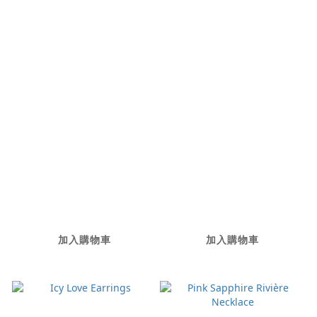
Dancing In The
The Oval Bangle
Crowd Pearl
NT$388,000
Chocker
NT$26,500
加入購物車
加入購物車