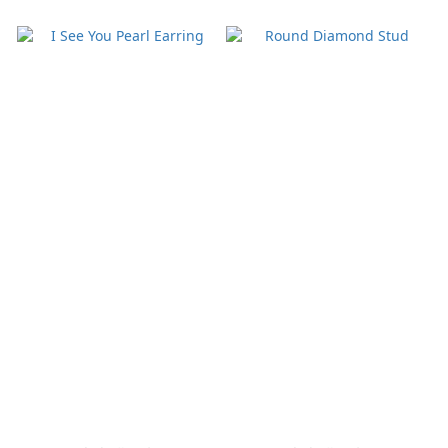
I See You Pearl
Round Diamond
Earring
Stud
NT$28,600
NT$16,800