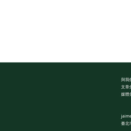
You Pearl
I See You Pearl
Roun
rring
Earring
38,000
NT$28,600
與我
文章
媒體
jaim
臺北