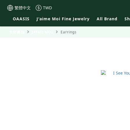
繁體中文
TWD
OAASIS
J'aime Moi Fine Jewelry
All Brand
S
全部商品
JAIME MOI
Earrings
Earrings
精選商品
Project 6
SHOP INSTAGRAM
JAIME MOI
OAASIS